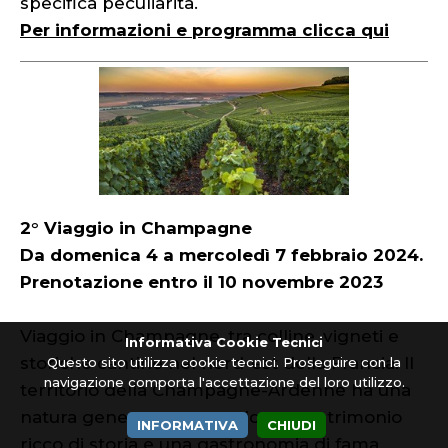
specifica peculiarità.
Per informazioni e programma clicca qui
2° Viaggio in Champagne
Da domenica 4 a mercoledì 7 febbraio 2024.
Prenotazione entro il 10 novembre 2023
Viaggio in Champagne, tra colline, vigneti e
Informativa Cookie Tecnici
storiche cantine nel nord-est della Francia. Il
Questo sito utilizza cookie tecnici. Proseguire con la
navigazione comporta l'accettazione del loro utilizzo.
territorio della Champagne-Ardenne ha una
natura generosa e autentica, un patrimonio
INFORMATIVA
CHIUDI
ricco di storia e una gastronomia di fama