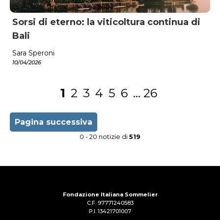
Sorsi di eterno: la viticoltura continua di
Bali
Sara Speroni
10/04/2026
1
2
3
4
5
6
...
26
Pagina successiva
0 - 20 notizie di
519
Fondazione Italiana Sommelier
C.F. 97771240583
P.I. 13421701007