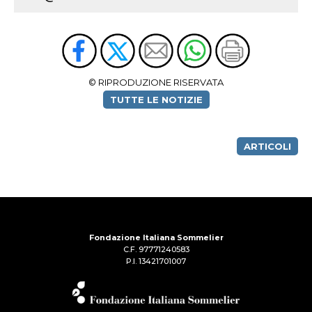
© RIPRODUZIONE RISERVATA
TUTTE LE NOTIZIE
ARTICOLI
Fondazione Italiana Sommelier
C.F. 97771240583
P.I. 13421701007