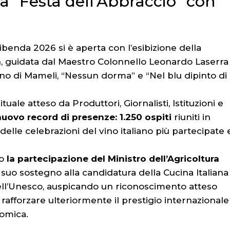
la “Festa dell’Abbraccio” con
benda 2026 si è aperta con l’esibizione della
a
, guidata dal Maestro Colonnello Leonardo Laserra
Inno di Mameli, “Nessun dorma” e “Nel blu dipinto di
ale atteso da Produttori, Giornalisti, Istituzioni e
nuovo record di presenze: 1.250 ospiti
riuniti in
lle celebrazioni del vino italiano più partecipate 
to
la partecipazione del Ministro dell’Agricoltura
il suo sostegno alla candidatura della Cucina Italiana
ell’Unesco, auspicando un riconoscimento atteso
rafforzare ulteriormente il prestigio internazionale
nomica.