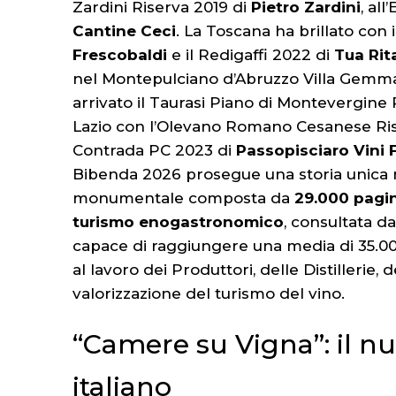
Zardini Riserva 2019 di
Pietro Zardini
, al
Cantine Ceci
. La Toscana ha brillato con
Frescobaldi
e il Redigaffi 2022 di
Tua Rit
nel Montepulciano d’Abruzzo Villa Gemm
arrivato il Taurasi Piano di Montevergine 
Lazio con l’Olevano Romano Cesanese Ris
Contrada PC 2023 di
Passopisciaro Vini 
Bibenda 2026 prosegue una storia unica n
monumentale composta da
29.000 pagine
turismo enogastronomico
, consultata da
capace di raggiungere una media di 35.000 
al lavoro dei Produttori, delle Distillerie,
valorizzazione del turismo del vino.
“Camere su Vigna”: il n
italiano