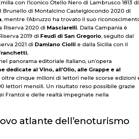
l’Emilia con l’iconico Otello Nero di Lambrusco 1813 di
 il Brunello di Montalcino Castelgiocondo 2020 di
a
, mentre l’Abruzzo ha trovato il suo riconosciment
a Riserva 2020 di
Masciarelli
. Dalla Campania è
Riserva 2019 di
Feudi di San Gregorio
, seguito dal
erva 2021 di
Damiano Ciolli
e dalla Sicilia con il
Franchetti.
el panorama editoriale italiano, un’opera
 dedicate al Vino, all’Olio, alle Grappe e al
 oltre cinque milioni di lettori nelle scorse edizioni 
lettori mensili. Un risultato reso possibile grazie
 dei Frantoi e delle realtà impegnate nella
uovo atlante dell’enoturismo