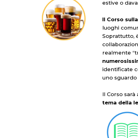
estive o davan
Il Corso sull
luoghi comun
Soprattutto, 
collaborazio
realmente “t
numerosissim
identificate 
uno sguardo a
Il Corso sarà 
tema della l