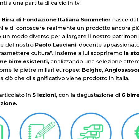
ti a una partita di calcio in tv.
a Birra di Fondazione Italiana Sommelier
nasce dall
i e di conoscere realmente un prodotto ancora più 
è un modo diverso per allargare il nostro patrimoni
ne del nostro
Paolo Lauciani
, docente appassionato
rasmettere cultura”. Insieme a lui scopriremo
la sto
e birre esistenti,
analizzando una selezione atten
come le pietre miliari europee:
Belghe, Anglosasso
 ciò che di significativo viene prodotto in Italia.
articolato in
5 lezioni,
con la degustazione di
6 birr
ezione.