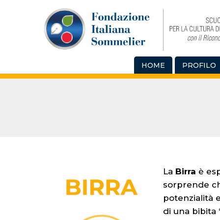
HOME
PROFILO
La
Birra
è es
sorprende che
potenzialità 
di una bibita