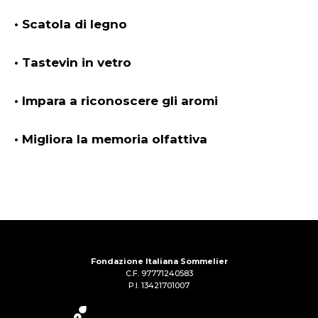
• Scatola di legno
• Tastevin in vetro
• Impara a riconoscere gli aromi
• Migliora la memoria olfattiva
Fondazione Italiana Sommelier
C.F. 97771240583
P.I. 13421701007