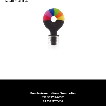
facilmente.
Fondazione Italiana Sommelier
C.F. 97771240583
P.I. 13421701007