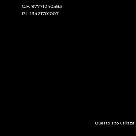
C.F. 97771240583
P.I. 13421701007
Questo sito utilizza