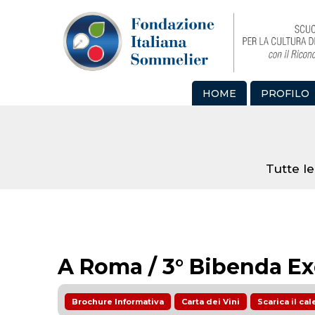
HOME
PROFILO
Tutte le
A Roma / 3° Bibenda Ex
Brochure Informativa
Carta dei Vini
Scarica il c