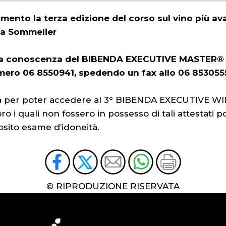
imento la terza edizione del corso sul vino più av
na Sommelier
la conoscenza del BIBENDA EXECUTIVE MASTER® po
mero 06 8550941, spedendo un fax allo 06 853055
za per poter accedere al 3° BIBENDA EXECUTIVE W
ro i quali non fossero in possesso di tali attesta
ito esame d’idoneità.
© RIPRODUZIONE RISERVATA