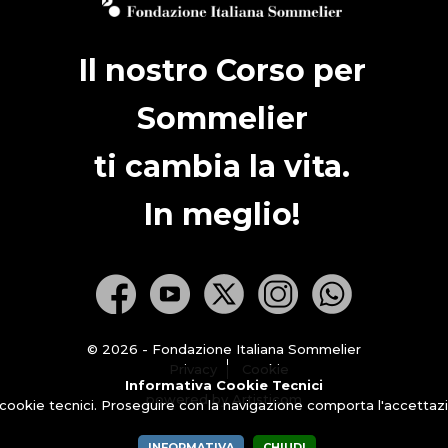
Il nostro Corso per
Sommelier
ti cambia la vita.
In meglio!
© 2026 - Fondazione Italiana Sommelier
Privacy
Cookie
Informativa Cookie Tecnici
powered by Artisticom
 cookie tecnici. Proseguire con la navigazione comporta l'accettazio
INFORMATIVA
CHIUDI