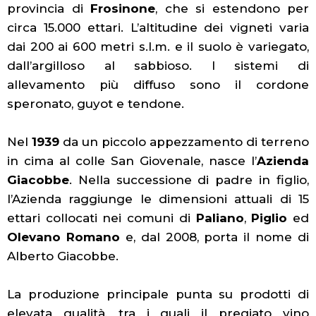
provincia di
Frosinone
, che si estendono per
circa 15.000 ettari. L’altitudine dei vigneti varia
dai 200 ai 600 metri s.l.m. e il suolo è variegato,
dall’argilloso al sabbioso. I sistemi di
allevamento più diffuso sono il cordone
speronato, guyot e tendone.
Nel
1939
da un piccolo appezzamento di terreno
in cima al colle San Giovenale, nasce l’
Azienda
Giacobbe
. Nella successione di padre in figlio,
l’Azienda raggiunge le dimensioni attuali di 15
ettari collocati nei comuni di
Paliano
,
Piglio
ed
Olevano Romano
e, dal 2008, porta il nome di
Alberto Giacobbe.
La produzione principale punta su prodotti di
elevata qualità, tra i quali il pregiato vino