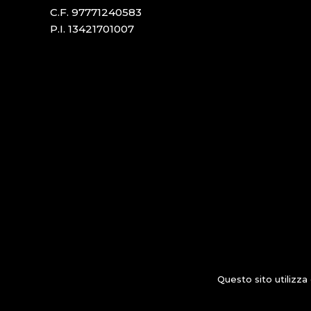
C.F. 97771240583
P.I. 13421701007
Questo sito utilizza