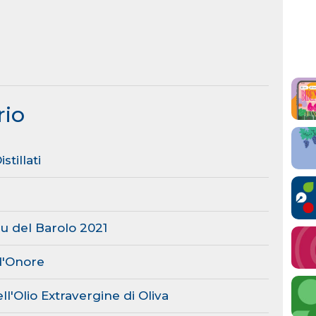
rio
tillati
ru del Barolo 2021
d'Onore
ll'Olio Extravergine di Oliva