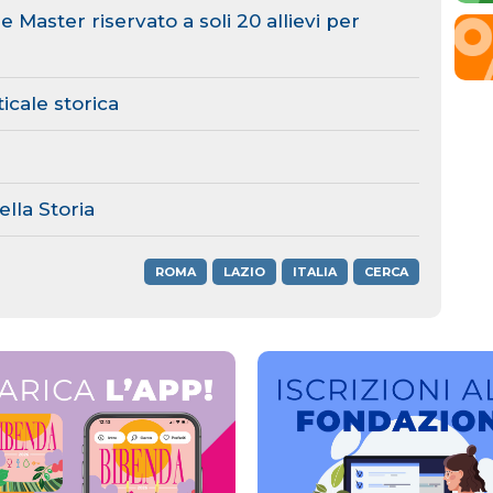
 Master riservato a soli 20 allievi per
icale storica
ella Storia
ROMA
LAZIO
ITALIA
CERCA