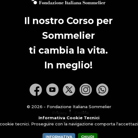
Il nostro Corso per
Sommelier
ti cambia la vita.
In meglio!
© 2026 - Fondazione Italiana Sommelier
Privacy
Cookie
Informativa Cookie Tecnici
powered by Artisticom
 cookie tecnici. Proseguire con la navigazione comporta l'accettazio
INFORMATIVA
CHIUDI