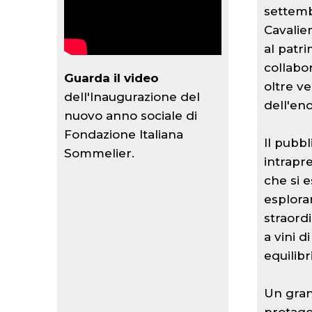
settemb
Cavalier
al patri
collabo
Guarda il video
oltre v
dell'Inaugurazione del
dell'en
nuovo anno sociale di
Fondazione Italiana
Il pubb
Sommelier.
intrapr
che si 
esploran
straordi
a vini d
equilibr
Un gran