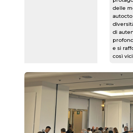
protago
delle mo
autocton
diversit
di aute
profond
e si ra
così vic