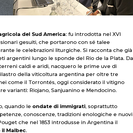
 agricola del Sud America
: fu introdotta nel XVI
ssionari gesuiti, che portarono con sé talee
urante le celebrazioni liturgiche. Si racconta che già
ti argentini lungo le sponde del Rio de la Plata. Da
 terreni caldi e aridi, nacquero le prime uve di
ilastro della viticoltura argentina per oltre tre
nei come il Torrontés, oggi considerato il vitigno
tre varianti: Riojano, Sanjuanino e Mendocino.
lo, quando le
ondate di immigrati
, soprattutto
ompetenze, conoscenze, tradizioni enologiche e nuovi
Pouget che nel 1853 introdusse in Argentina il
o
il Malbec
.