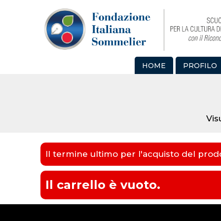
HOME
PROFILO
Vis
Il termine ultimo per l'acquisto del prod
Il carrello è vuoto.