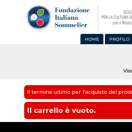
HOME
PROFILO
Vis
Il termine ultimo per l'acquisto del pro
Il carrello è vuoto.